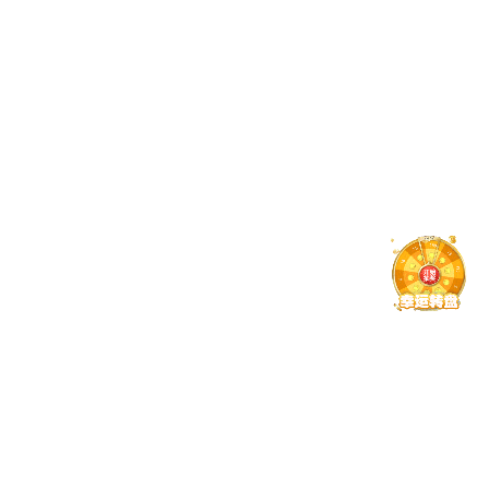
2026-07-24
用户常见疑问
英超球队
当裁判的哨声在活力球场响起，南海岸的
观察：伯
空气中总会弥漫着一种微妙的紧张感。对
恩茅斯如
于伯恩茅斯而言，与同处英格兰南部的球
何改善德
队交锋，从来不仅仅是三分之争，更像是
比中的情
一场关乎尊严的情绪博弈。德比战的狂热
绪 · 用户常
与躁动，往往能让战术纪律瞬间瓦解。...
问
在东亚足球的浩瀚星图中，东京FC或许不
是最耀眼的那一颗，但它绝对是承载着独
了解东京
特城市肌理与草根热血的坐标原点。当人
FC：地区