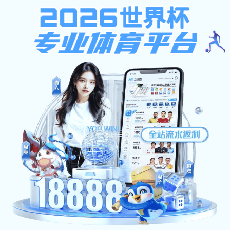
体育动态资讯 #8595
2026-08-08 21:29
当南美高原的疾风遭遇德意志战车的精准传动，
2026年世界杯的绿茵场上，一场关于“边路突破”的战
术盛宴即将在厄瓜多尔与德国之间拉开帷幕。这不仅
仅是一场小组赛的较量，更像是两种足球哲学的碰