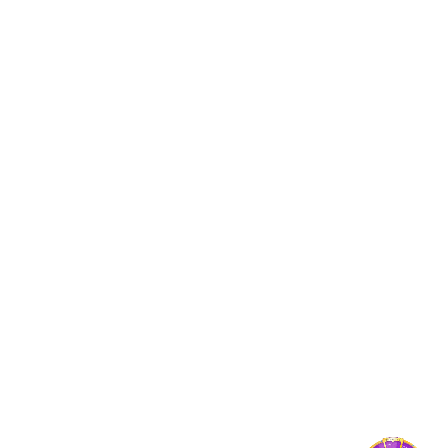
国际米兰劳塔罗在欧冠连续变向后的突破
在足球世界的宏大叙事中，个人英雄主义与团队战
术的碰撞总能激起最...
2026-07-25
国际米兰巴雷拉在欧冠压迫下的短传出球