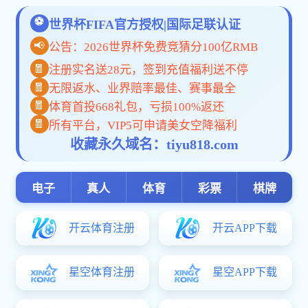
下一篇：
下一篇：很抱歉没有了
延伸阅读
国际米兰巴雷拉在欧冠压迫下的短传出球
在足球的世界里，总有一些球员能在最紧张的时刻