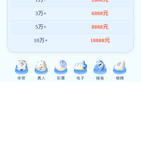
恩博洛迎战加拿大禁区内跑位变化可能释
在世界杯的绿茵舞台上，每一次精妙的跑动都可能
成为改写比赛走向的...
2026-07-24