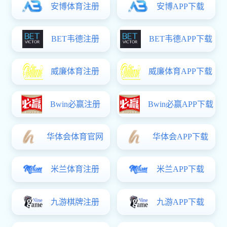
挺身而出，用一脚看似...
2026-07-25
埃因霍温争夺欧冠晋级席位时禁区占位层
在欧冠联赛的璀璨星空下，每一场对决都如同精心
编排的棋局。当埃因...
2026-07-24