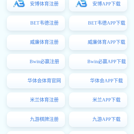
支球队战术素养与球...
2026-07-24
欧冠尤文图斯对阵布鲁日高空球争夺能否
在欧冠联赛的璀璨星空下，每一场对决都是战术与
意志的碰撞。当意甲...
2026-07-24