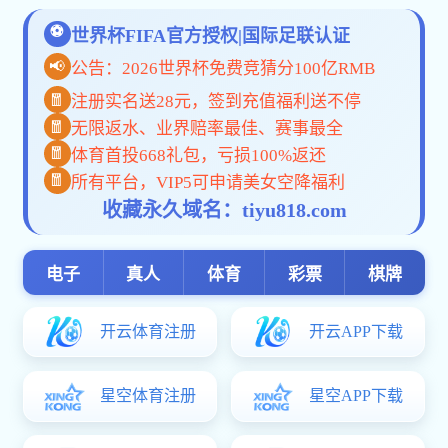
下一篇：
下一篇：很抱歉没有了
延伸阅读
恰尔汗奥卢迎战巴拉圭禁区弧顶二次进攻
绿茵场上，电光石火之间，一次二次进攻的抉择往