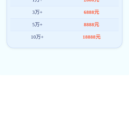
埃因霍温争夺欧冠晋级席位时禁区占位层
在欧冠联赛的璀璨星空下，每一场对决都如同精心
编排的棋局。当埃因...
2026-07-24