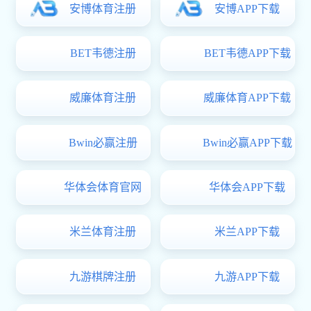
往就能改变比赛的走向...
2026-07-25
国际米兰劳塔罗在欧冠连续变向后的突破
在足球世界的宏大叙事中，个人英雄主义与团队战
术的碰撞总能激起最...
2026-07-25