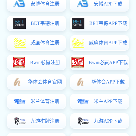
往就能改变比赛的走向...
2026-07-25
国际米兰劳塔罗在欧冠连续变向后的突破
在足球世界的宏大叙事中，个人英雄主义与团队战
术的碰撞总能激起最...
2026-07-25