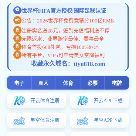
下一篇：
下一篇：很抱歉没有了
延伸阅读
恰尔汗奥卢迎战巴拉圭禁区弧顶二次进攻
绿茵场上，电光石火之间，一次二次进攻的抉择往