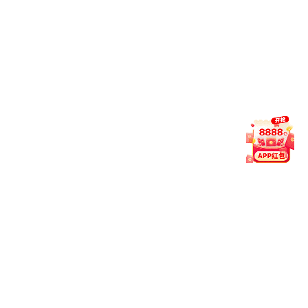
常问
在英格兰足球的璀璨星河中，阿斯顿维拉
阿斯顿维
不仅是伯明翰工业荣光的象征，更是一面
拉地区文
映照出社区灵魂的棱镜。当外人谈论起维
化中的社
拉公园的呐喊声，往往只聚焦于战术板上
区联系有
的胜负，却忽略了这片看台之下涌动着一
什么特点 ·
种独特的文化暗流——一种将邻里血脉与
用户常问
足球信仰熔铸...
比赛进入
最后阶段
当比赛计时器跳入最后两分钟，当比分牌
之后，三
上的数字像火焰一样灼烧着每一位球员的
人篮球世
神经，三人篮球世界巡回赛的赛场上总会
界巡回赛
弥漫起一种独特的紧张感。这不是五人制
篮球那种可以缓慢传导、耐心寻找机会的
中的三分
节奏，而是每一次攻防转换都可能决定命
选择该坚
运的...
持还是调
整