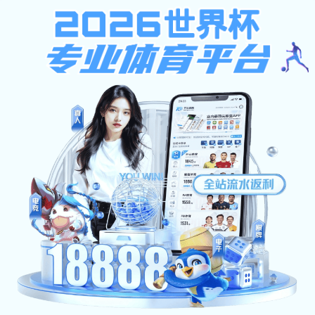
体育动态资讯 #3911
2026-08-11 04:19
在足球的世界里，豪门之所以成为豪门，往往不是因
为他们总能赢得轻松写意，而是因为他们拥有在绝境
中迸发出惊人能量的能力。当英超的铁血与英超本菲
卡的华丽足球在绿茵场上碰撞出激烈的火花，真正让