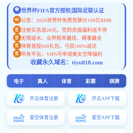
人心潮澎湃的，往往是一记石破天惊的贴地远射。昨
夜，在一场充满戏剧性的欧洲豪门对决中，正是这样
一脚精准的贴地远射，不仅打破了场上的平衡，更杀
死了比赛的悬念，将一位球员的名字永久地刻在了欧
冠神坛之上。
这场比赛的主角，并非仅仅属于胜利的一方。两支欧
洲足坛的顶级劲旅，在90分钟的鏖战中展现了迥异
的足球哲学。一方是来自英伦的强悍与速度，一方是
流淌着葡萄牙传统的细腻与控制。当比赛进入最后三
十分钟，双方体能下降，战术的博弈开始向意志力倾
斜。就在所有人都以为比赛将以平局收场时，一个看
似平常的进攻突然在本方半场发动。接球后的中场大
师并未选择传统的边路推进，而是敏锐地观察到对方
防守站位中那稍纵即逝的缝隙。他横向带球，节奏由