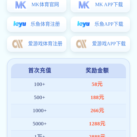
回顾这粒进球的全过程，它完美诠释了现代足球中
“效率”与“勇气”的结合。在英超与英超本菲卡这样的
高水平对决中，往往高射炮般的远射会浪费绝佳的反
击机会，而这记看似“低调”的贴地远射，却利用门将
下地速度最慢的生理弱点，完成了最高效的终结。这
也是为什么世界顶级教练常常告诫球员：远射要“低
平”、“贴地”，因为在高强度对抗下，门将的注意力
往往集中在高空的抛物线球上，而低平球带来的球速
与折射风险，才是攻破密集防守的利器。
毫无疑问，这场比赛的主角凭借着这粒金子般的进
球，成为了当晚的焦点。他的职业生涯虽然浮浮沉
沉，但在这一刻，他用最朴实无华的方式，完成了最
华丽的救赎。这记“绝杀封神”的贴地远射，不仅为他