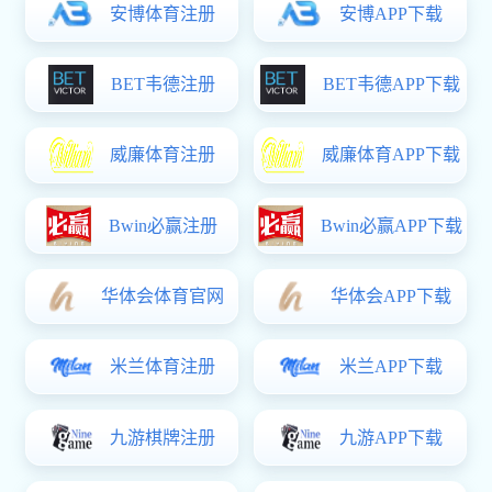
慢到快，在距球门约25码的位置，突然发力。那并
非一记势大力沉的爆杆抽射，而是一脚目标极其明确
的贴地斩。
这脚贴地远射的轨迹堪称艺术。足球紧贴着湿滑的草
皮，像精准制导的导弹，从禁区外密密麻麻的腿林中
穿过，穿过防守队员的裆下，最后由后卫与门将之间
的视线盲区滚入远角。门将的视线被身前球员阻挡，
当他看到来球时，重心已无法及时下沉。足球撞柱而
入，声音清脆，留下了“封神”的瞬间。这一刻，所有
的战术部署在这一脚“贴地远射绝杀”面前都显得苍
白。这粒进球不仅为球队带来了宝贵的三分，更展现
了欧洲豪门在技术层面依然具备统治级的细节处理能
力。