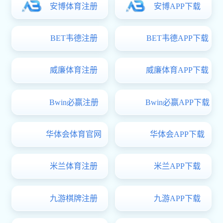
往就能改变比赛的走向...
2026-07-25
国际米兰劳塔罗在欧冠连续变向后的突破
在足球世界的宏大叙事中，个人英雄主义与团队战
术的碰撞总能激起最...
2026-07-25