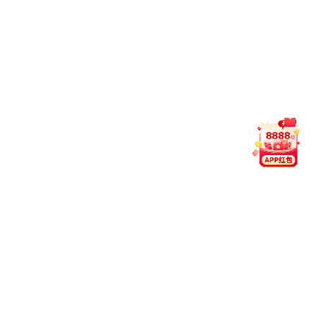
常问
在英格兰足球的璀璨星河中，阿斯顿维拉
阿斯顿维
不仅是伯明翰工业荣光的象征，更是一面
拉地区文
映照出社区灵魂的棱镜。当外人谈论起维
化中的社
拉公园的呐喊声，往往只聚焦于战术板上
区联系有
的胜负，却忽略了这片看台之下涌动着一
什么特点 ·
种独特的文化暗流——一种将邻里血脉与
用户常问
足球信仰熔铸...
比赛进入
最后阶段
当比赛计时器跳入最后两分钟，当比分牌
之后，三
上的数字像火焰一样灼烧着每一位球员的
人篮球世
神经，三人篮球世界巡回赛的赛场上总会
界巡回赛
弥漫起一种独特的紧张感。这不是五人制
篮球那种可以缓慢传导、耐心寻找机会的
中的三分
节奏，而是每一次攻防转换都可能决定命
选择该坚
运的...
持还是调
整