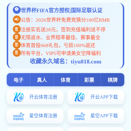
下一篇：
下一篇：很抱歉没有了
延伸阅读
恰尔汗奥卢迎战巴拉圭禁区弧顶二次进攻
绿茵场上，电光石火之间，一次二次进攻的抉择往